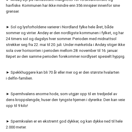
havfiske. Kommunen har ikke mindre enn 356 innsjøer innenfor sine
grenser.
► Sol og lysforholdene varierer i Nordland fylke hele året, både
sommer og vinter. Andøy er den nordligste kommunen i fylket, og har
24 timers sol og dagslys hver sommer. Perioden med midnattsol
strekker seg fra 22. mai til 20. juli. Under mørketida i Andøy stiger ikke
sola over horisonten i perioden mellom 28. november til 16. januar.
Iløpet av den samme perioden forekommer nordlyset spesielt hyppig.
► Spekkhuggere kan bli 70 år eller mer og er den største hvalarten
i delfin-familien.
► Spermhvalens enorme hode, som utgjør opp til en tredjedel av
dens kroppslengde, huser den tyngste hjernen i dyrerike. Den kan veie
opp til 9 kilo!
► Spermkvalen er en ekstremt god dykker, og kan dykke ned til hele
2.000 meter.