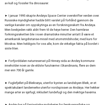
av kull og fossiler fra dinosaurer.
► I januar 1995 skapte Andøya Space Center overskrifter verden over.
Russiske myndigheter hadde blitt varslet på forhånd gjennom de
vanlige kanaler om oppskytinga av en forskningsrakett fra Andøya.
Men beskjeden rakk aldri frem til de høye herrer. Den harmløse
forkningsraketten ble i noen dramatiske minutter antatt å være et
amerikansk langdistanse-missil med atomstridshoder, med kurs for
Moskva. Men heldigvis for oss alle, kom de virkelige fakta på bordet i
siste liten.
► Forfjorddalen naturreservat på Hinnøy-sida av Andøy kommune
inneholder noen av de eldste furutrærne i Skandinavia, flere av dem
mer enn 700 år gamle.
► Fuglefjellet på Bleiksøya, utenfor kysten av landsbyen Bleik, er et
spektakulært landemerke utenfor nordspissen av Andøya. Her hekker
mange arter av sjøfugl, inkludert lundefugl og den mektige havørna.
► Andøy byr på fantastiske muligheter for ferskvannsfiske og