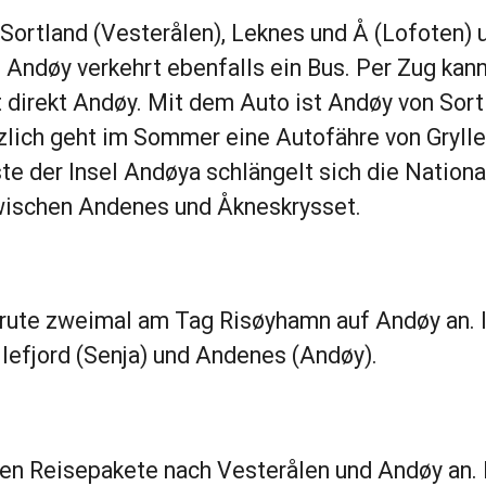
Sortland (Vesterålen), Leknes und Å (Lofoten) 
Andøy verkehrt ebenfalls ein Bus. Per Zug ka
ht direkt Andøy. Mit dem Auto ist Andøy von Sor
zlich geht im Sommer eine Autofähre von Grylle
te der Insel Andøya schlängelt sich die Nationa
wischen Andenes und Åkneskrysset.
igrute zweimal am Tag Risøyhamn auf Andøy an. 
lefjord (Senja) und Andenes (Andøy).
ten Reisepakete nach Vesterålen und Andøy an. 