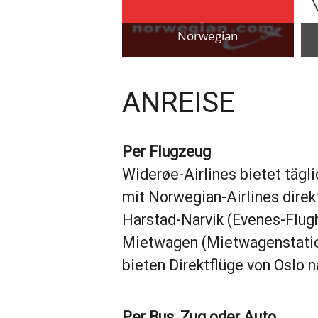
Norwegian
Zum Provider
ANREISE
Per Flugzeug
Widerøe-Airlines bietet täg
mit Norwegian-Airlines direk
Harstad-Narvik (Evenes-Flugh
Mietwagen (Mietwagenstatio
bieten Direktflüge von Oslo n
Per Bus, Zug oder Auto