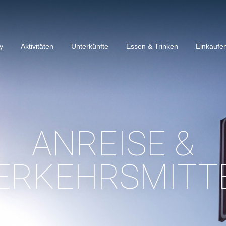
y
Aktivitäten
Unterkünfte
Essen & Trinken
Einkaufe
ANREISE &
ANREISE &
ERKEHRSMITT
ERKEHRSMITT