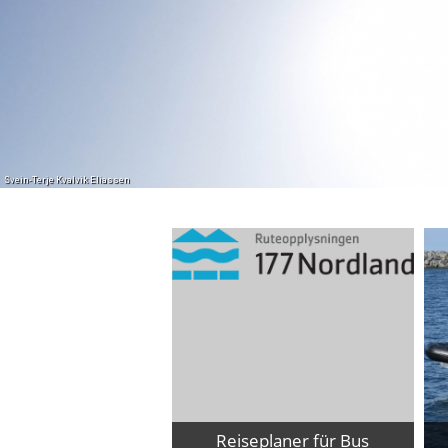
Svein-Terje Kvalvik Eliassen
Reiseplaner für Bus