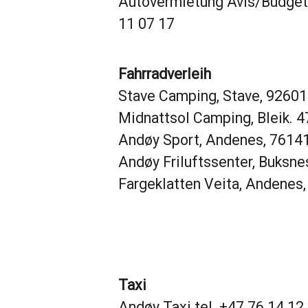
Autovermietung Avis/Budget, 
11 07 17
Fahrradverleih
Stave Camping, Stave, 9260
Midnattsol Camping, Bleik. 
Andøy Sport, Andenes, 7614
Andøy Friluftssenter, Buksne
Fargeklatten Veita, Andenes,
Taxi
Andøy Taxi tel. +47 76 14 12