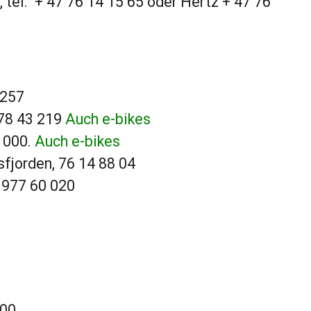
tel. + 47 76 14 15 65 oder Hertz + 47 76
1257
478 43 219
Auch e-bikes
1000.
Auch e-bikes
sfjorden, 76 14 88 04
 977 60 020
 00