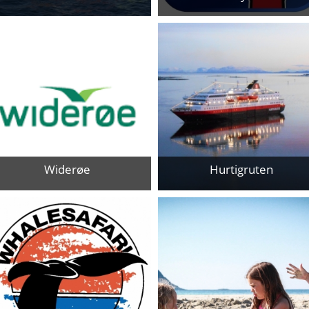
Get to your destination while
Zum Provider
enjoying the best views along the
way. We offer transportation from
Andenes to the towns on the west
or east coast of Andøya.
Zum Provider
Widerøe
Hurtigruten
Zum Provider
Zum Provider