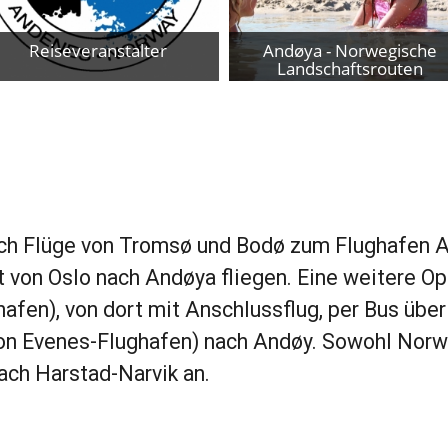
Reiseveranstalter
Andøya - Norwegische
Landschaftsrouten
Wir schnüren Ihr individuelles
Auf der Insel Andøya können Sie
Reisepaket mit An- und Abreise,
an einigen der schönsten Strände
Transport vor Ort, Unterkunft,
Norwegens wandern und ungestört
Aktivitäten u.v.m. in und um
auf das windstille Meer und die
Andøy.
Mitternachtssonne blicken. Diese
Fahrt ist eine Fahrt für Genießer.
Zum Provider
©Foto: Steinar Skaar / Statens
vegvesen
Zum Provider
lich Flüge von Tromsø und Bodø zum Flughafen
t von Oslo nach Andøya fliegen. Eine weitere Op
afen), von dort mit Anschlussflug, per Bus übe
n Evenes-Flughafen) nach Andøy. Sowohl Norwe
ach Harstad-Narvik an.